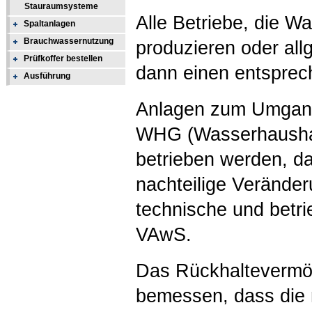
Stauraumsysteme
Alle Betriebe, die W
Spaltanlagen
Brauchwassernutzung
produzieren oder al
Prüfkoffer bestellen
dann einen entsprec
Ausführung
Anlagen zum Umgang
WHG (Wasserhaushalt
betrieben werden, d
nachteilige Veränder
technische und betri
VAwS.
Das Rückhaltevermög
bemessen, dass die