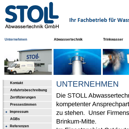
Unternehmen
Abwassertechnik
Trinkwasser
UNTERNEHMEN
Kontakt
Anfahrtsbeschreibung
Die STOLL Abwassertechn
Zertifizierungen
kompetenter Ansprechpartn
Pressestimmen
zu stehen. Unser Firmensit
Impressum
AGBs
Brinkum-Mitte.
Referenzen